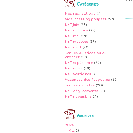
Catégories
Mes réalisations
(119)
Vide-dressing poupées
(57)
M&T juin
(35)
M&T octobre
(35)
M&T mai
(29)
M&T meubles
(29)
M&T avril
(27)
Tenues au tricot ou au
crochet
(27)
M&T septembre
(26)
M&T mars
(24)
M&T Vestiaires
(21)
Vacances des Poupettes
(21)
Tenues de Fêtes
(20)
M&T déguisements
(19)
M&T novembre
(19)
Archives
2026
Mai
(1)