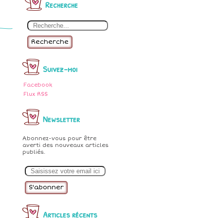
Recherche
Recherche
Suivez-moi
Facebook
Flux RSS
Newsletter
Abonnez-vous pour être
averti des nouveaux articles
publiés.
E
m
a
i
l
Articles récents