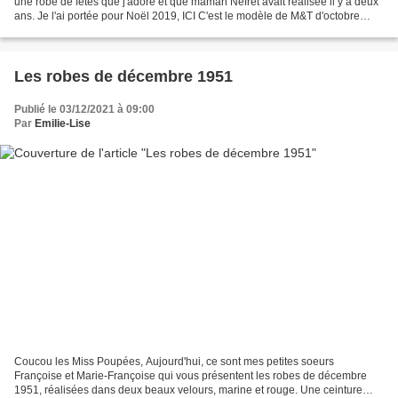
une robe de fêtes que j'adore et que maman Nefret avait réalisée il y a deux
ans. Je l'ai portée pour Noël 2019, ICI C'est le modèle de M&T d'octobre
2011, réalisé en taffetas rose...
Les robes de décembre 1951
Publié le 03/12/2021 à 09:00
Par
Emilie-Lise
Coucou les Miss Poupées, Aujourd'hui, ce sont mes petites soeurs
Françoise et Marie-Françoise qui vous présentent les robes de décembre
1951, réalisées dans deux beaux velours, marine et rouge. Une ceinture