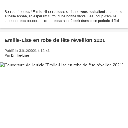
Bonjour à toutes ! Emilie-Ninon et toute sa fratrie vous souhaitent une douce
et belle année, en espérant surtout une bonne santé. Beaucoup d'amitié
autour de nos poupettes, ce qui nous aide à tenir dans cette période difficile !
A bientôt et prenez soin...
Emilie-Lise en robe de fête réveillon 2021
Publié le 31/12/2021 à 18:48
Par
Emilie-Lise