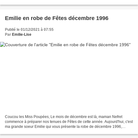
assortie en ruban de satin se ferme par un gros...
Emilie en robe de Fêtes décembre 1996
Publié le 01/12/2021 à 07:55
Par
Emilie-Lise
Coucou les Miss Poupées, Le mois de décembre est là, maman Nefret
commence à préparer nos tenues de Fêtes de cette année. Aujourd'hui, c'est
ma grande soeur Emilie qui vous présente la robe de décembre 1996,
réalisée dans une soie sauvage saumon, trouvée...