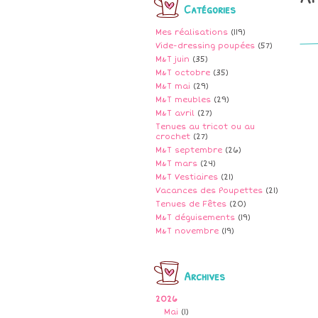
Catégories
Mes réalisations
(119)
Vide-dressing poupées
(57)
M&T juin
(35)
M&T octobre
(35)
M&T mai
(29)
M&T meubles
(29)
M&T avril
(27)
Tenues au tricot ou au
crochet
(27)
M&T septembre
(26)
M&T mars
(24)
M&T Vestiaires
(21)
Vacances des Poupettes
(21)
Tenues de Fêtes
(20)
M&T déguisements
(19)
M&T novembre
(19)
Archives
2026
Mai
(1)