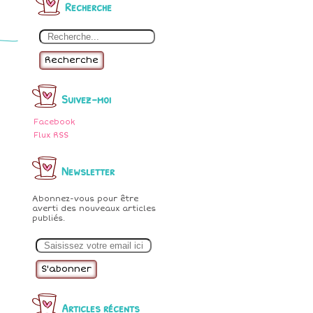
Recherche
Recherche
Suivez-moi
Facebook
Flux RSS
Newsletter
Abonnez-vous pour être
averti des nouveaux articles
publiés.
E
m
a
i
l
Articles récents