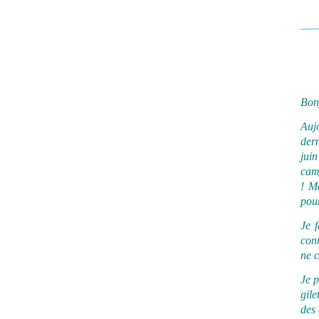
Bonj
Auj
dern
jui
camp
! M
pour
Je 
conn
ne c
Je 
gile
des 