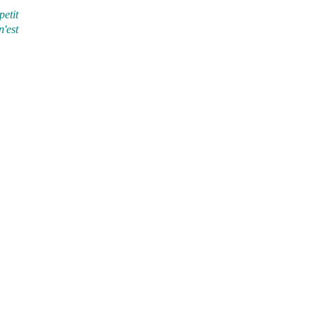
etit
n'est