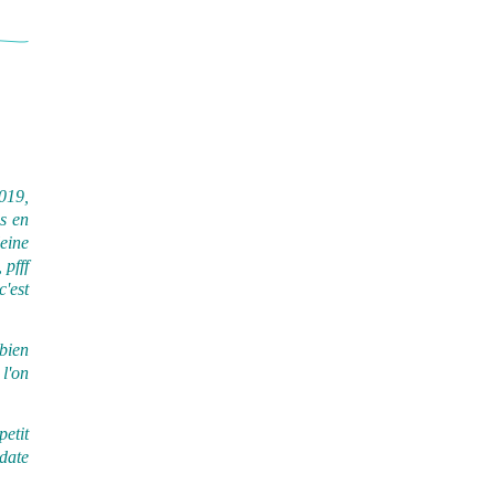
019,
es en
eine
 pfff
'est
bien
 l'on
etit
 date