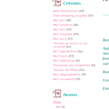
Catégories
Mes réalisations
(119)
Vide-dressing poupées
(57)
M&T juin
(35)
M&T octobre
(35)
M&T mai
(29)
M&T meubles
(29)
M&T avril
(27)
Bonj
Tenues au tricot ou au
crochet
(27)
Auj
M&T septembre
(26)
Amst
M&T mars
(24)
from
M&T Vestiaires
(21)
cuir
Vacances des Poupettes
(21)
Tenues de Fêtes
(20)
Bonn
M&T déguisements
(19)
M&T novembre
(19)
Gros
Emi
Archives
2026
Mai
(1)