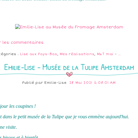
r les commentaires
tégories :
Lise aux Pays-Bas
,
Mes réalisations
,
M&T mai
-
…
Emilie-Lise - Musée de la Tulipe Amsterdam
Publié par
Emilie-Lise
28 Mai 2021 à 08:01 AM
our les coupines !
t dans le petit musée de la Tulipe que je vous emmène aujourd'hui.
e visite.
 bisous et à bientôt,