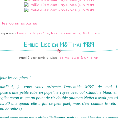
r les commentaires
tégories :
Lise aux Pays-Bas
,
Mes réalisations
,
M&T mai
-
…
Emilie-Lise en M&T mai 1989
Publié par
Emilie-Lise
22 Mai 2021 à 09:13 AM
our les coupines !
ourd'hui, je vous vous présente l'ensemble M&T de mai 1
posé d'une petite robe en popeline rayée avec col Claudine blanc et 
t gilet coton rouge au point de riz double (maman Nefret n'avait pas tr
is 30 ans quand elle a fait ce petit gilet, mais c'est comme le vélo 
nu de suite !)
 porté cette tenue pour visiter Valbonne, petit village historique proven