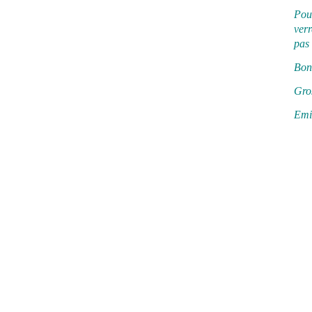
Pou
verr
pas
Bonn
Gros
Emi