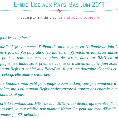
Emilie-Lise aux Pays-Bas juin 2019
Publié par
Emilie-Lise
25 Mai 2021 à 08:44 AM
our les coupines !
ourd'hui, je commence l'album de mon voyage en Hollande de juin 2
ière fois où j'ai pu y aller. Normalement, j'y retourne toutes les anné
n pour y retrouver mes coupines de scrap, dans un B&B en pl
agne néerlandaise. A première vue, ce sera sûrement qu'en juin 2022,
aman Nefret a habité aux Pays-Bas, il y a une douzaine d'années et c
 cela qu'elle aime y retourner.
fais toujours mon petit pélerinage à Amsterdam, que je commence à 
aître, mais où maman Nefret arrive encore à trouver des endroits que
onnaissait pas.
porte la combinaison M&T de mai 2019 en bordeaux, agrémentée d'un p
t assorti, le tout réalisé par maman Nefret. Le petit sac rose d'Emilie
années fin 80, début 90.