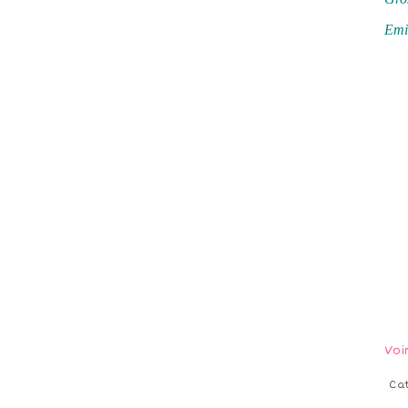
Emi
Voi
Ca