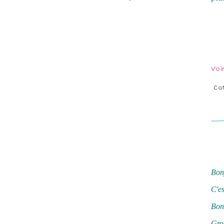
Voi
Ca
Bonj
C'es
Bonn
Gros