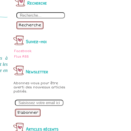
Recherche
Recherche
Suivez-moi
Facebook
Flux RSS
rs à
t les
Newsletter
re en
Abonnez-vous pour être
averti des nouveaux articles
publiés.
E
m
a
i
l
Articles récents