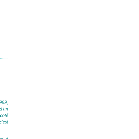
989,
d'un
icoté
c'est
çal à