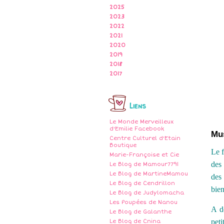
2025
2023
2022
2021
2020
2019
2018
2017
Liens
Le Monde Merveilleux
d'Emilie Facebook
Mu
Centre Culturel d'Etain
Boutique
Le f
Marie-Françoise et Cie
des 
Le Blog de Mamour7791
Le Blog de MartineMamou
des
Le Blog de Cendrillon
bie
Le Blog de Judylomacha
Les Poupées de Nanou
A d
Le Blog de Galanthe
peti
Le Blog de Cnina