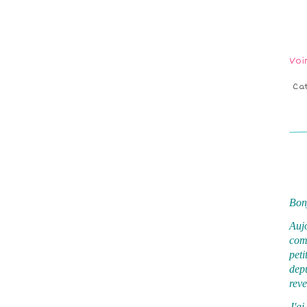
Voi
Ca
Bonj
Auj
com
peti
depu
reve
J'ai