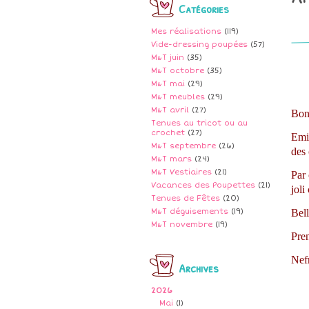
Catégories
Mes réalisations
(119)
Vide-dressing poupées
(57)
M&T juin
(35)
M&T octobre
(35)
M&T mai
(29)
M&T meubles
(29)
M&T avril
(27)
Bon
Tenues au tricot ou au
crochet
(27)
Emil
M&T septembre
(26)
des
M&T mars
(24)
M&T Vestiaires
(21)
Par 
Vacances des Poupettes
(21)
joli
Tenues de Fêtes
(20)
M&T déguisements
(19)
Bell
M&T novembre
(19)
Pren
Nef
Archives
2026
Mai
(1)