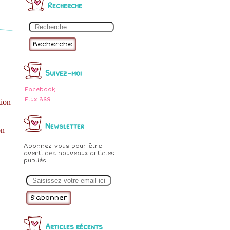
Recherche
Recherche
Suivez-moi
Facebook
Flux RSS
tion
Newsletter
on
Abonnez-vous pour être
averti des nouveaux articles
publiés.
E
m
a
i
l
Articles récents