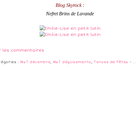
Blog Skyrock :
Nefret Brins de Lavande
r les commentaires
tégories :
M&T décembre
,
M&T déguisements
,
Tenues de Fêtes
-
…