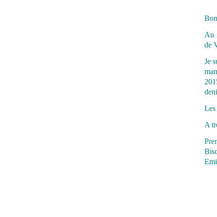
Bonj
Au m
de V
Je s
mam
2015
deni
Les 
A tr
Pren
Bis
Emi