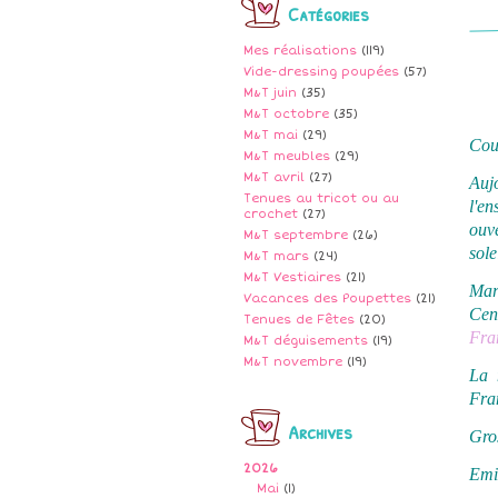
Catégories
Mes réalisations
(119)
Vide-dressing poupées
(57)
M&T juin
(35)
M&T octobre
(35)
M&T mai
(29)
Cou
M&T meubles
(29)
M&T avril
(27)
Auj
Tenues au tricot ou au
l'e
crochet
(27)
ouve
M&T septembre
(26)
sole
M&T mars
(24)
M&T Vestiaires
(21)
Mar
Vacances des Poupettes
(21)
Cen
Tenues de Fêtes
(20)
Fra
M&T déguisements
(19)
M&T novembre
(19)
La 
Fran
Archives
Gros
2026
Emi
Mai
(1)