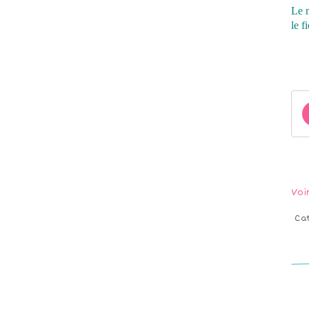
Le m
le f
Voi
Ca