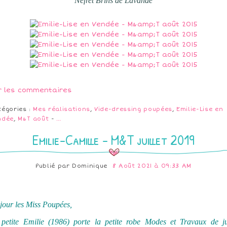
Nefret Brins de Lavande
r les commentaires
tégories :
Mes réalisations
,
Vide-dressing poupées
,
Emilie-Lise en
ndée
,
M&T août
-
…
Emilie-Camille - M&T juillet 2019
Publié par
Dominique
8 Août 2021 à 09:33 AM
jour les Miss Poupées,
petite Emilie (1986) porte la petite robe Modes et Travaux de jui