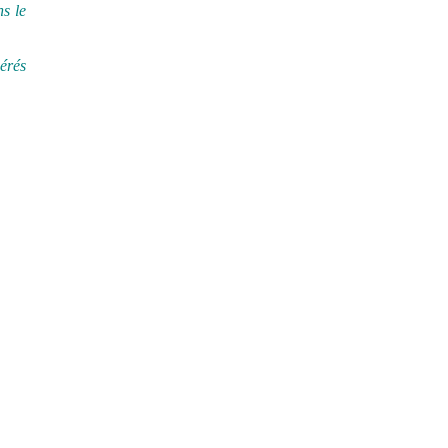
ns le
sérés