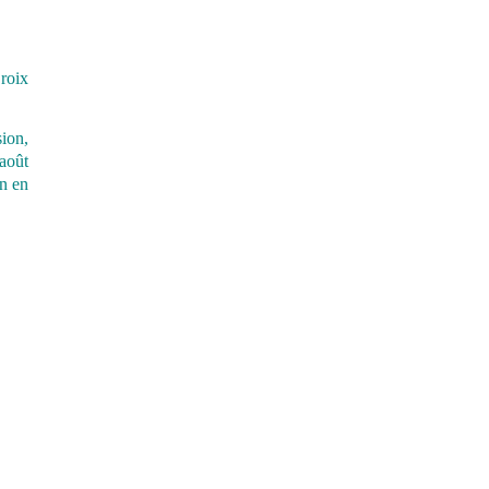
Croix
sion,
août
on en