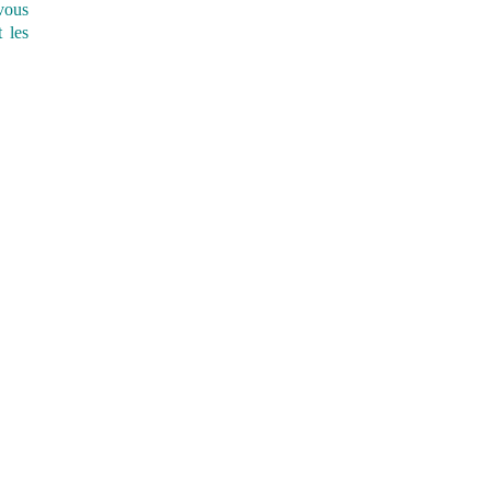
 vous
 les