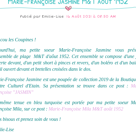
Marie-Françoise Jasmine M&T août 1952
Publié par
Emilie-Lise
16 Août 2021 à 08:50 AM
cou les Coupines !
ourd'hui, ma petite soeur Marie-Françoise Jasmine vous prés
nsemble de plage M&T d'aôut 1952.
Cet ensemble se compose d'une 
rte devant, d'un petit short à pinces et revers, d'un boléro et d'un ba
il ouvert devant et bretelles croisées dans le dos.
ie-Françoise Jasmine est une poupée de collection 2019 de la Boutiqu
tre Culturel d'Etain. Sa présentation se trouve dans ce post :
Ma
nçoise "JASMIN"
même tenue en bleu turquoise est portée par ma petite soeur Ma
çoise Mila, sur ce post :
Marie-Françoise Mila M&T août 1952
 bisous et prenez soin de vous !
lie-Lise