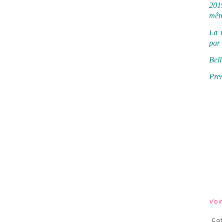
2019
même
La r
par 
Bell
Pren
Voi
Ca