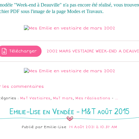
odèle "Week-end à Deauville" n'a pas encore été réalisé, vous trouver
ichier PDF sous l'image de la page Modes et Travaux.
Télécharger
200
r les commentaires
tégories :
M&T Vestiaires
,
M&T mars
,
Mes réalisations
-
…
Emilie-Lise en Vendée - M&T août 2015
Publié par
Emilie-Lise
14 Août 2021 à 10:37 AM