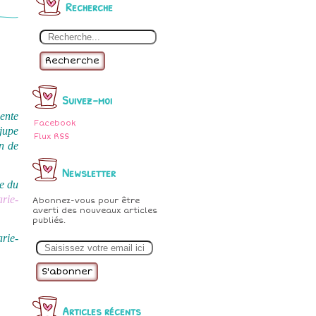
Recherche
Recherche
Suivez-moi
ente
Facebook
jupe
Flux RSS
in de
Newsletter
e du
rie-
Abonnez-vous pour être
averti des nouveaux articles
publiés.
rie-
E
m
a
i
l
Articles récents