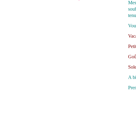
Mes 
sou
ten
Vous
Vac
Pet
Goû
Sole
A bi
Pren