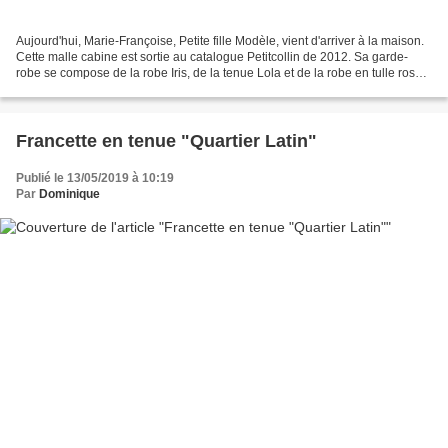
Aujourd'hui, Marie-Françoise, Petite fille Modèle, vient d'arriver à la maison.
Cette malle cabine est sortie au catalogue Petitcollin de 2012. Sa garde-
robe se compose de la robe Iris, de la tenue Lola et de la robe en tulle rose
"Petite Fille Modèle",...
Francette en tenue "Quartier Latin"
Publié le 13/05/2019 à 10:19
Par
Dominique