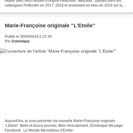
niquer avec leurs tenues d'origine Petitcollin "Marceau", parues dans les
catalogues Petitcollin en 2017, 2018 et seulement en bleu en 2019 sur la
poupée Marie-Françoise originale....
Marie-Françoise originale "L'Etoile"
Publié le 30/04/2018 à 12:38
Par
Dominique
Aujourd'hui, je vous présente ma nouvelle Marie-Françoise originale
"LEtoile". Belle et douce journée, Bien Amicalement, Dominique Ma page
Facebook : Le Monde Merveilleux d'Emilie