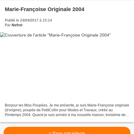
Marie-Françoise Originale 2004
Publié le 24/04/2017 à 15:14
Par
Nefret
Bonjour les Miss Poupées, Je me présente, je suis Marie-Françoise originale
(d'origine), poupée de PetitCollin pour Modes et Travaux, créée au
Printemps 2004. Quand je suis arrivée à ma nouvelle maison, troisième de
la fratrie, j'étais habillée d'une...
< Page précédente