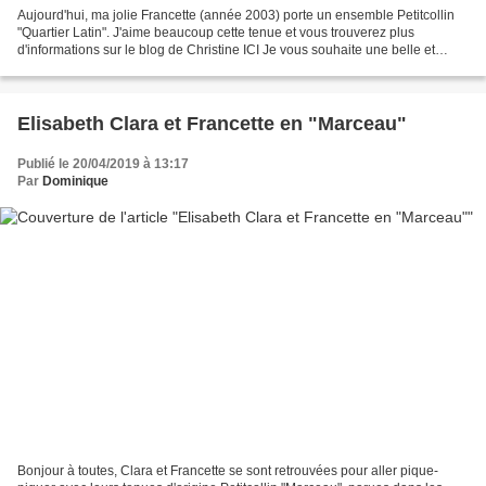
Aujourd'hui, ma jolie Francette (année 2003) porte un ensemble Petitcollin
"Quartier Latin". J'aime beaucoup cette tenue et vous trouverez plus
d'informations sur le blog de Christine ICI Je vous souhaite une belle et
douce journée ! A bientôt. Nefret...
Elisabeth Clara et Francette en "Marceau"
Publié le 20/04/2019 à 13:17
Par
Dominique
Bonjour à toutes, Clara et Francette se sont retrouvées pour aller pique-