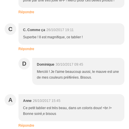
porté par une très jolie M-F ! Merci pour ces belles photos !
Répondre
C
C. Comme ça
26/10/2017 19:11
Superbe ! Il est magnifique, ce tablier !
Répondre
D
Dominique
30/10/2017 09:45
Merciiii ! Je l'aime beaucoup aussi, le mauve est une
de mes couleurs préférées. Bisous.
A
Anne
26/10/2017 15:45
Ce petit tablier est très beau, dans un coloris doux! <br />
Bonne soiré,e bisous
Répondre