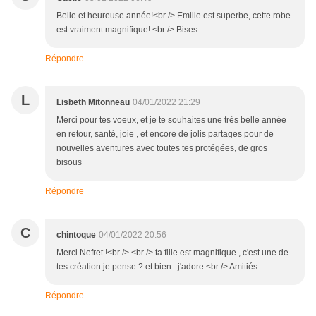
Belle et heureuse année!<br /> Emilie est superbe, cette robe
est vraiment magnifique! <br /> Bises
Répondre
L
Lisbeth Mitonneau
04/01/2022 21:29
Merci pour tes voeux, et je te souhaites une très belle année
en retour, santé, joie , et encore de jolis partages pour de
nouvelles aventures avec toutes tes protégées, de gros
bisous
Répondre
C
chintoque
04/01/2022 20:56
Merci Nefret !<br /> <br /> ta fille est magnifique , c'est une de
tes création je pense ? et bien : j'adore <br /> Amitiés
Répondre